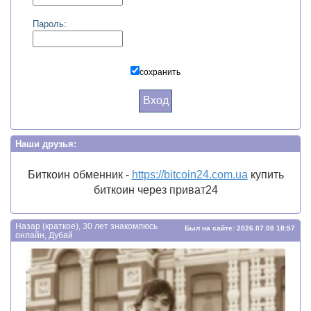
Пароль:
сохранить
Вход
Наши друзья:
Биткоин обменник -
https://bitcoin24.com.ua
купить
биткоин через приват24
Назар (краткое), 30 лет знакомлюсь
Был на сайте: 2026.07.08 18:57
онлайн, Дубай