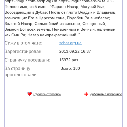
https://imgur.com/a/cfpWgYm https://imgur.com/a/WoOXDLG
Полное имя, из 5 имен: "Фараон Назар, Могучий Бык,
Восседающий в Дубае; Плоть от плоти Владык и Владычиц,
возносящих Его в Царском сане, Подобен Ра в небесах;
Золотой Назар, Сильнейший из сильных, Священный;
Земной Бог всех земель, Неизменный и Вечный, явленный
как Сын Ра; Назар наипрекраснейший. "
Сижу в этом чате:
schat.org.ua
Зарегестрирован:
2013.09.22 16:37
Страничку посещали:
15972 раз.
За страницу
Всего: 180
проголосовали:
Сделать стартовой
Добавить в избранное