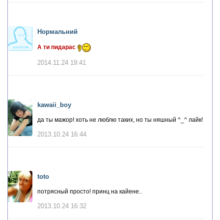
Нopмaльний
А ти пидарас
2014.11.24 19:41
kawaii_boy
да ты мажор! хоть не люблю таких, но ты няшный ^_^ лайк!
2013.10.24 16:44
toto
потрясный просто! принц на кайене..
2013.10.24 16:32