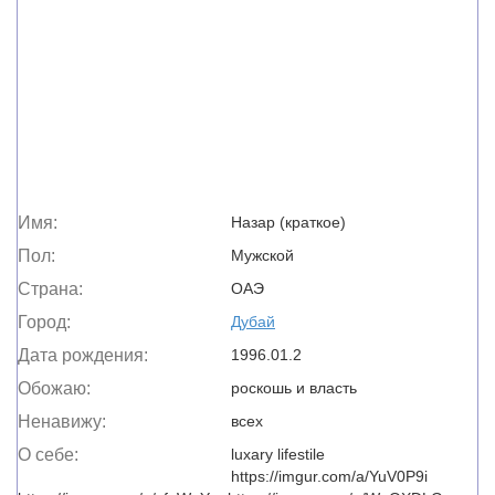
Имя:
Назар (краткое)
Пол:
Мужской
Страна:
ОАЭ
Город:
Дубай
Дата рождения:
1996.01.2
Обожаю:
роскошь и власть
Ненавижу:
всех
О себе:
luxary lifestile
https://imgur.com/a/YuV0P9i