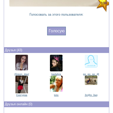
138
Голосовать за этого пользователя:
Голосую
Друзья (43)
/Green_day/
kadabra
go_go_go_@
Cнeгypкa
toto
Зл@я_Зaя
Друзья онлайн (0)