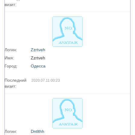
визит:
Логин:
Zzrtveh
Имя:
Zzrtveh
Город:
Одесса
Последний
2020.07.11 00:23
визит:
Логин:
Dntlthh