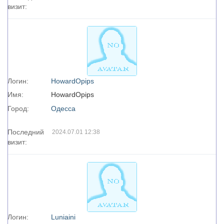
визит:
Логин:
HowardOpips
Имя:
HowardOpips
Город:
Одесса
Последний
2024.07.01 12:38
визит:
Логин:
Luniaini