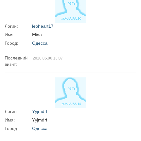
Логин:
leoheart17
Имя:
Elina
Город:
Одесса
Последний
2020.05.06 13:07
визит:
Логин:
Yyjmdrf
Имя:
Yyjmdrf
Город:
Одесса