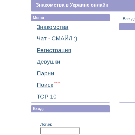
Знакомства в Украине онлайн
Меню
Все д
Знакомства
Чат - СМАЙЛ :)
Регистрация
Девушки
Парни
new
Поиск
ТОР 10
Вход:
Логин: