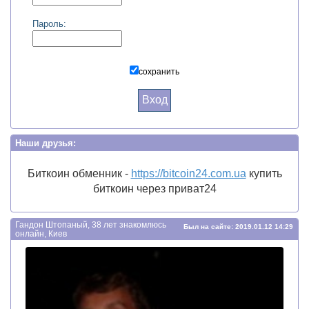
Пароль:
сохранить
Вход
Наши друзья:
Биткоин обменник -
https://bitcoin24.com.ua
купить
биткоин через приват24
Гандон Штопаный, 38 лет знакомлюсь
Был на сайте: 2019.01.12 14:29
онлайн, Киев